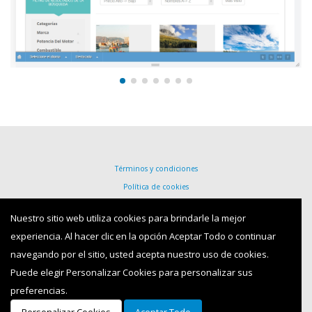
Términos y condiciones
Política de cookies
Protección de datos personales
Nuestro sitio web utiliza cookies para brindarle la mejor
Política de reembolso
experiencia. Al hacer clic en la opción Aceptar Todo o continuar
Política de privacidad
navegando por el sitio, usted acepta nuestro uso de cookies.
Puede elegir Personalizar Cookies para personalizar sus
iBT
- Tecnologías de la información de Internet -
Texto Luminoso para la
preferencias.
Protección de Datos Personales
© Copyright 2026. All Rights Reserved.